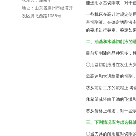
联系人：涂峻华
能选用水基切削液；对于
地址：山东省滕州市经济开
一些机床在高计时规定使
发区腾飞西路1088号
基切削液。在确定切削液
的要求进行鉴定。鉴定如
二、油基和水基切削液的
目前切削液的品种繁多，
①油基切削液潜在发生火
②高速和大进给量的切削
③从前后工序的流程上 考
④希望减轻由于油的飞溅
⑤从价格上考虑，对一些
三、下列情况应考虑选择
①当刀具的耐用度对切削