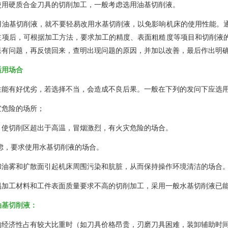
使用硬质合金刀具的切削加工，一般考虑选用油基切削液。
用油基切削液，就不要轻易改用水基切削液，以免影响机床的使用性能。
主项后，可根据加工方法，要求加工的精度、表面粗糙度等项目和切削液
果有问题，再反馈回来，查明出现问题的原因，并加以改善，最后作出明
适用场合
性能有好优劣，若选择不当，会造成不良后果。一般在下列的发问下应选
灾危险的场所；
，使切削区超出于高温，冒烟激烈，有火灾危险的场合。
虑，要求使用水基切削液的场合。
和油雾和扩散面引起机床周围污染和肮脏，从而保持操作环境清洁的场合
易加工材料和工件表面质量要求不高的切削加工，采用一般水基切削液已
油基切削液：
的经济性占有较大比重时（如刀具价格昂贵，刃磨刀具困难，装卸辅助时