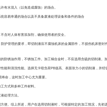
允许有水混入（以免造成腐蚀）的场合。
系统容易串通的场合以及不具备废液处理设备和条件的场合
，不含对人体有害添加剂，确保使用者的安全。
、防护管理的要求，即切削液应不腐蚀机床的金属部件，不损伤机床密封
间的防锈油作用，不锈蚀工件。加工铜合金时，不应选用含硫的切削液。加
滑性能和清洗性能。选择无卡咬负荷PB值高、表面张力小的切削液，并经
使用寿命，这时加工中心尤为重要。
加工方式和多种工件材料。
废液处理方法。
制方便。综上所述，用户在选用切削液时，可根据特定的加工情况，先初选